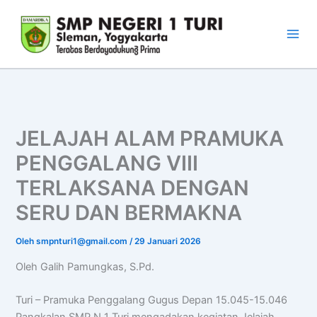
Lewati
ke
konten
JELAJAH ALAM PRAMUKA
PENGGALANG VIII
TERLAKSANA DENGAN
SERU DAN BERMAKNA
Oleh
smpnturi1@gmail.com
/
29 Januari 2026
Oleh Galih Pamungkas, S.Pd.
Turi – Pramuka Penggalang Gugus Depan 15.045-15.046