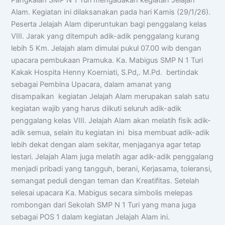
Pangkalan SMP N 1 Turi mengadakan kegiatan Jelajah
Alam. Kegiatan ini dilaksanakan pada hari Kamis (29/1/26).
Peserta Jelajah Alam diperuntukan bagi penggalang kelas
VIII. Jarak yang ditempuh adik-adik penggalang kurang
lebih 5 Km. Jelajah alam dimulai pukul 07.00 wib dengan
upacara pembukaan Pramuka. Ka. Mabigus SMP N 1 Turi
Kakak Hospita Henny Koerniati, S.Pd,. M.Pd. bertindak
sebagai Pembina Upacara, dalam amanat yang
disampaikan kegiatan Jelajah Alam merupakan salah satu
kegiatan wajib yang harus diikuti seluruh adik-adik
penggalang kelas VIII. Jelajah Alam akan melatih fisik adik-
adik semua, selain itu kegiatan ini bisa membuat adik-adik
lebih dekat dengan alam sekitar, menjaganya agar tetap
lestari. Jelajah Alam juga melatih agar adik-adik penggalang
menjadi pribadi yang tangguh, berani, Kerjasama, toleransi,
semangat peduli dengan teman dan Kreatifitas. Setelah
selesai upacara Ka. Mabigus secara simbolis melepas
rombongan dari Sekolah SMP N 1 Turi yang mana juga
sebagai POS 1 dalam kegiatan Jelajah Alam ini.