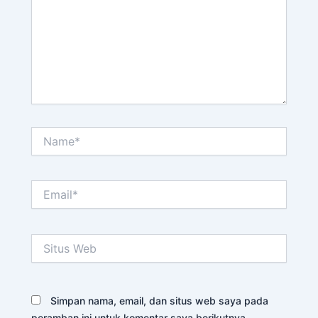
Name*
Email*
Situs
Web
Simpan nama, email, dan situs web saya pada
peramban ini untuk komentar saya berikutnya.