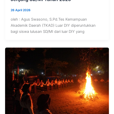
26 April 2026
oleh : Agus Swasono, S.Pd.Tes Kemampuan
Akademik Daerah (TKAD) Luar DIY diperuntukkan
bagi siswa lulusan SD/MI dari luar DIY yang