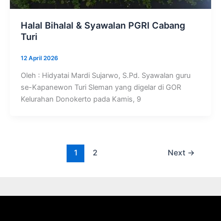
Halal Bihalal & Syawalan PGRI Cabang
Turi
12 April 2026
Oleh : Hidyatai Mardi Sujarwo, S.Pd. Syawalan guru
se-Kapanewon Turi Sleman yang digelar di GOR
Kelurahan Donokerto pada Kamis, 9
1
2
Next
→